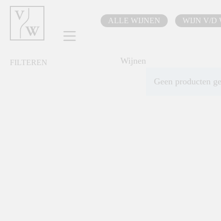
oekopdracht
Ga naar de hoofdnavigatie
ALLE WIJNEN
WIJN V/D
Wijnen
FILTEREN
Geen producten g