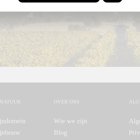
GNATUUR
OVER ONS
ALG
jndomein
Wie we zijn
Alg
jnbouw
Blog
Pri