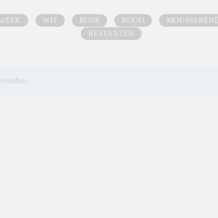
 WEEK
WIT
ROSE
ROOD
MOUSSEREN
RESTANTEN
evonden.