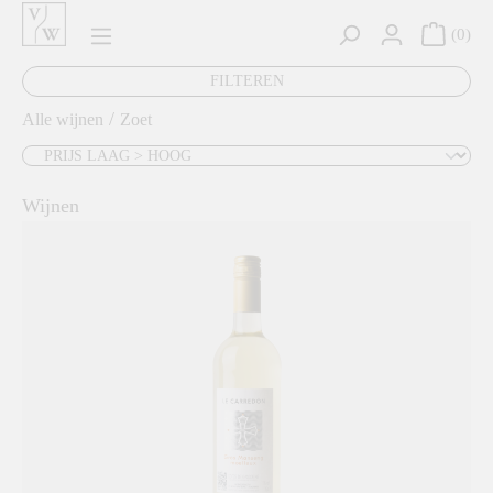
hoofdinhoud
0
FILTEREN
/
Alle wijnen
Zoet
Wijnen