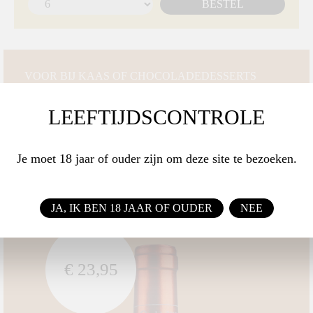
BESTEL
VOOR BIJ KAAS OF CHOCOLADEDESSERTS
Banyuls Reserva
LEEFTIJDSCONTROLE
Domaine la Tour Vieille
Een klassieke Banyuls die qua smaak zit tussen wat
Je moet 18 jaar of ouder zijn om deze site te bezoeken.
fruitige en geroosterde tonen!
JA, IK BEN 18 JAAR OF OUDER
NEE
€ 23,95