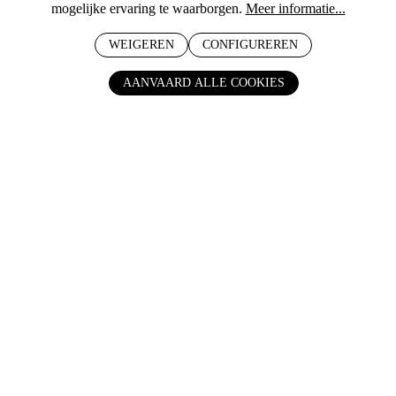
mogelijke ervaring te waarborgen.
Meer informatie...
Bodegas Altanza
Rioja Altanza Reserva 2019
WEIGEREN
CONFIGUREREN
De belichaming van de essentie en kwaliteit van
AANVAARD ALLE COOKIES
dit wijnhuis.
DRUIVENRAS
Tempranillo
€ 17,95
BESTEL