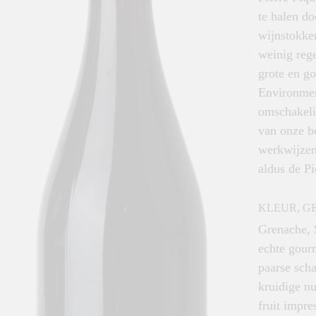
te halen do
wijnstokken
weinig rege
grote en go
Environmen
omschakeli
van onze b
werkwijzen
aldus de P
KLEUR, G
Grenache, 
echte gour
paarse sch
kruidige n
fruit impre