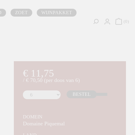
D
ZOET
WIJNPAKKET
0
€ 11,75
/ € 70,50 (per doos van 6)
BESTEL
DOMEIN
Domaine Piquemal