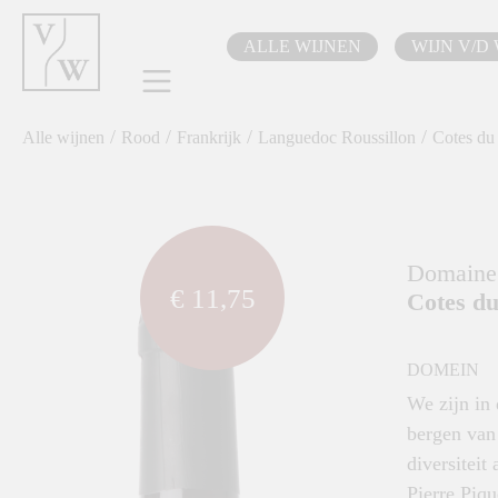
oekopdracht
Ga naar de hoofdnavigatie
ALLE WIJNEN
WIJN V/D
/
/
/
/
Alle wijnen
Rood
Frankrijk
Languedoc Roussillon
Cotes du
component.cms.imageGallery.skipImageGallery
Domaine
€ 11,75
Cotes du
DOMEIN
We zijn in 
bergen van 
diversitei
Pierre Piq