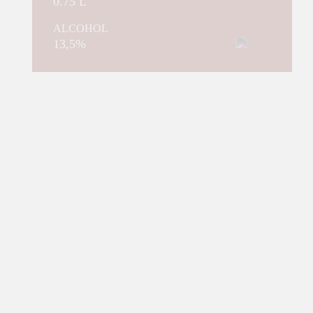
0.75 L
ALCOHOL
13,5%