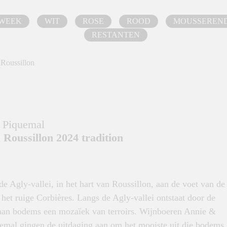
 WEEK
WIT
ROSE
ROOD
MOUSSEREN
RESTANTEN
 Roussillon
 Piquemal
 Roussillon 2024 tradition
de Agly-vallei, in het hart van Roussillon, aan de voet van de
het ruige Corbières. Langs de Agly-vallei ontstaat door de
t aan bodems een mozaïek van terroirs. Wijnboeren Annie &
uemal gingen de uitdaging aan om het mooiste uit die bodems