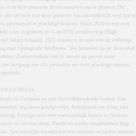
or er de best passende druivensoorten aan te planten. De
, die het hele jaar door genieten van uitzonderlijk veel zon e
n, produceren er prachtige druiven. Sinds 2010 is een zeer
ede cave in gebruik en is de HVE-certificering (High
tal Value) behaald. 2021 markeert de start van de volledige
ng naar biologische landbouw. 'We focussen op de diversiteit
odems. Zoeken balans met de natuur en passen onze
 per jaargang aan. Zo promoten we onze prachtige terroirs,’
icquemals.
EUR EN SMAAK
Syrah en Carignan op een klei-kalkhoudende bodem. Een
mandise, zeg maar gulzige wijn. Robijnrood van kleur met
akering. Fruitige neus met voornamelijk bessen en bramen,
uances en iets van drop. Ronde en zachte smaakaanzet Rijp
ssie. Een heerlijke doordrinker met soepele en zachte tannine.