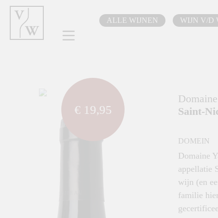
oekopdracht
Ga naar de hoofdnavigatie
ALLE WIJNEN
WIJN V/D
component.cms.imageGallery.skipImageGallery
Domaine 
€ 19,95
Saint-Ni
DOMEIN
Domaine Yan
appellatie 
wijn (en ee
familie hie
gecertifice