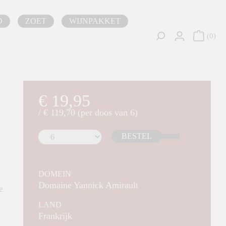
D
ZOET
WIJNPAKKET
0
€ 19,95
/ € 119,70 (per doos van 6)
BESTEL
DOMEIN
Domaine Yannick Amirault
e
LAND
Frankrijk