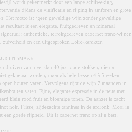
iestijl wordt gekenmerkt door een lange schilweking,
terventie tijdens de vinificatie en rijping in amforen en grote
en. Het motto is: ‘geen geweldige wijn zonder geweldige
et resultaat is een elegante, fruitgedreven en mineraal
signatuur: authentieke, terroirgedreven cabernet franc-wijnen
, zuiverheid en een uitgesproken Loire-karakter.
EUR EN SMAAK
n druiven van meer dan 40 jaar oude stokken, die na
 niet gekneusd worden, maar als hele bessen 4 à 5 weken
n open houten vaten. Vervolgens rijpt de wijn 7 maanden in
ikenhouten vaten. Fijne, elegante expressie in de neus met
erd klein rood fruit en bloemige tonen. De aanzet is zacht
inot noir. Frisse, zijdezachte tannines in de afdronk. Mooi in
et een goede rijpheid. Dit is cabernet franc op zijn best.
OMIE