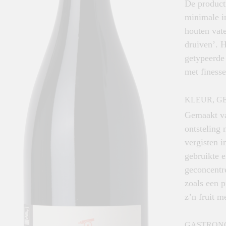
De product
minimale in
houten vat
druiven’. H
getypeerde 
met finesse
KLEUR, G
Gemaakt va
ontsteling
vergisten i
gebruikte e
geconcentre
zoals een p
z’n fruit m
GASTRON