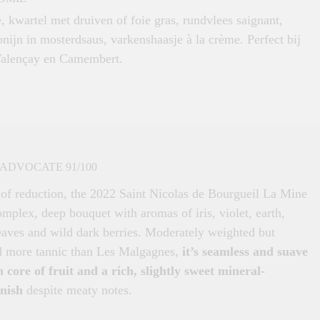
, kwartel met druiven of foie gras, rundvlees saignant,
nijn in mosterdsaus, varkenshaasje à la crème. Perfect bij
Valençay en Camembert.
ADVOCATE 91/100
 of reduction, the 2022 Saint Nicolas de Bourgueil La Mine
mplex, deep bouquet with aromas of iris, violet, earth,
eaves and wild dark berries. Moderately weighted but
nd more tannic than Les Malgagnes,
it’s seamless and suave
 core of fruit and a rich, slightly sweet mineral-
inish
despite meaty notes.