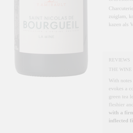
Charcuterie
zuiglam, ko
kazen als 
REVIEWS
THE WINE 
With notes
evokes a co
green tea l
fleshier a
with a firm
inflected f