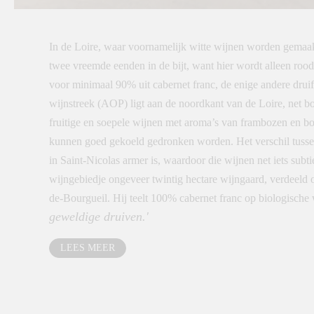
In de Loire, waar voornamelijk witte wijnen worden gemaak
twee vreemde eenden in de bijt, want hier wordt alleen roo
voor minimaal 90% uit cabernet franc, de enige andere druif
wijnstreek (AOP) ligt aan de noordkant van de Loire, net
fruitige en soepele wijnen met aroma’s van frambozen en bo
kunnen goed gekoeld gedronken worden. Het verschil tussen
in Saint-Nicolas armer is, waardoor die wijnen net iets subti
wijngebiedje ongeveer twintig hectare wijngaard, verdeeld 
de-Bourgueil. Hij teelt 100% cabernet franc op biologische w
geweldige druiven.'
LEES MEER