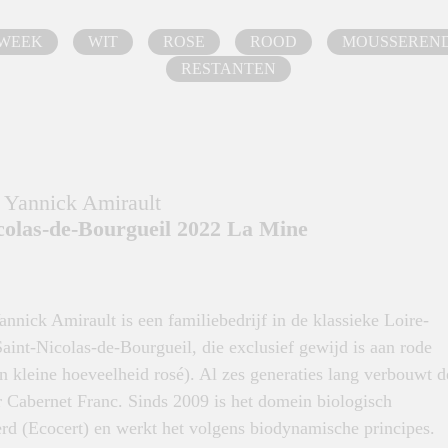
 WEEK
WIT
ROSE
ROOD
MOUSSEREN
RESTANTEN
Yannick Amirault
colas-de-Bourgueil 2022 La Mine
nick Amirault is een familiebedrijf in de klassieke Loire-
Saint-Nicolas-de-Bourgueil, die exclusief gewijd is aan rode
n kleine hoeveelheid rosé). Al zes generaties lang verbouwt d
r Cabernet Franc. Sinds 2009 is het domein biologisch
erd (Ecocert) en werkt het volgens biodynamische principes.