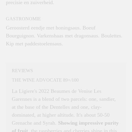
precisie en zuiverheid.
GASTRONOMIE
Geroosterd eendje met honingsaus. Boeuf
Bourguignon. Varkenshaas met dragonsaus. Boulettes.
Kip met paddestoelensaus.
REVIEWS
THE WINE ADVOCATE 89+/100
La Ligiere's 2022 Beaumes de Venise Les
Garennes is a blend of two parcels: one, sandier,
at the base of the Dentelles and one, clay-
dominated, at higher altitude. It's about 50-50
Grenache and Syrah.
Showing impressive purity
of fruit
, the raspberries and cherries shine in this