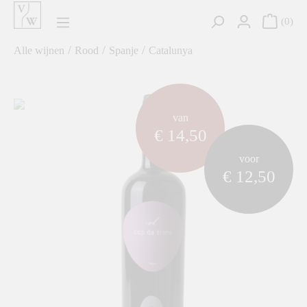
hoofdinhoud
0
/
/
/
Alle wijnen
Rood
Spanje
Catalunya
component.cms.imageGallery.skipImageGallery
van
€ 14,50
voor
€ 12,50