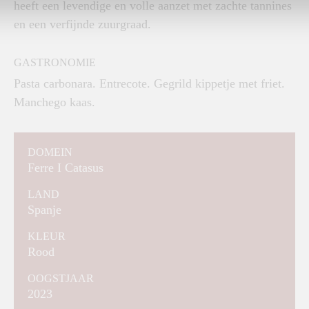
heeft een levendige en volle aanzet met zachte tannines
en een verfijnde zuurgraad.
GASTRONOMIE
Pasta carbonara. Entrecote. Gegrild kippetje met friet.
Manchego kaas.
DOMEIN
Ferre I Catasus
LAND
Spanje
KLEUR
Rood
OOGSTJAAR
2023