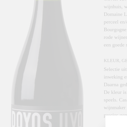
wijnhuis, w
Domaine Ler
perceel en/
Bourgogne. 
rode wijnen
een goede 
KLEUR, G
Selectie ui
inweking en
Daarna ged
De kleur is
speels. Cas
wijnmaker 
precies ge