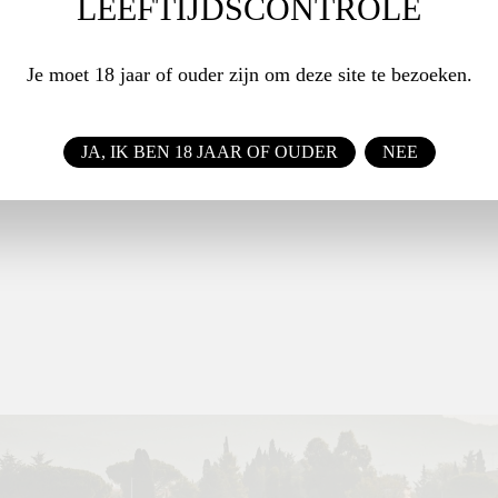
LEEFTIJDSCONTROLE
OMIE
als huis-schenkwijn, apéritief, tapas, salades, pasta's,
Je moet 18 jaar of ouder zijn om deze site te bezoeken.
he gerechten en diverse kazen zoals Manchego
JA, IK BEN 18 JAAR OF OUDER
NEE