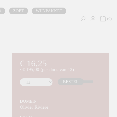
D
ZOET
WIJNPAKKET
0
€ 16,25
/ € 195,00 (per doos van 12)
BESTEL
DOMEIN
Olivier Riviere