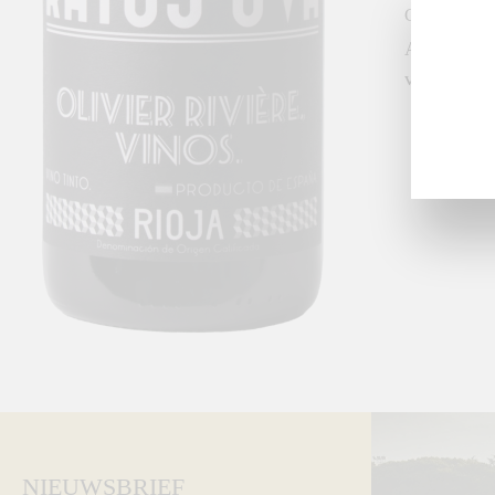
GASTRON
Aanbevolen 
vegetarisc
NIEUWSBRIEF