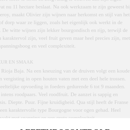
at nu 11 hectare beslaat. Na ook werkzaam te zijn geweest bi
oy, maakt Olivier zijn wijnen naar herkomst en stijl van het
of dorp waar ze liggen, zoals het eigenlijk ook werkt in de
De witte wijnen zijn lekker bourgondisch en rijp, terwijl de
 karaktervol zijn, veel fruit geven maar heel precies zijn, met
spanningsboog en veel complexiteit.
EUR EN SMAAK
t Rioja Baja. Na een kneuzing van de druiven volgt een koude
 vergisting in open houten vaten met een deel hele trossen.
eeltelijke opvoeding in foeders gedurende 6 tot 9 maanden.
 intens roodpaars. Veel roodfruit. De aanzet is sappig en
sis. Diepte. Puur. Fijne kruidigheid. Qua stijl heeft de Franse
een karaktervolle type Bourgogne voor ogen gehad. Heel
maakt met spanning en een grote complexiteit.