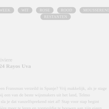
 WEEK
WIT
ROSE
ROOD
MOUSSEREN
RESTANTEN
iviere
024 Rayos Uva
en Fransman verzeild in Spanje? Vrij makkelijk, als je stage
ij een van de beste wijnmakers uit het land, Telmo
sla je dat vanzelfsprekend niet af! Stap voor stap begint
ière meer te leren en zorgvuldig te bouwen aan zijn eigen