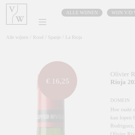
oekopdracht
Ga naar de hoofdnavigatie
ALLE WIJNEN
WIJN V/D
/
/
/
Alle wijnen
Rood
Spanje
La Rioja
component.cms.imageGallery.skipImageGallery
Olivier R
€ 16,25
Rioja 2
DOMEIN
Hoe raakt e
kan lopen b
Rodriguez, 
Olivier Riv