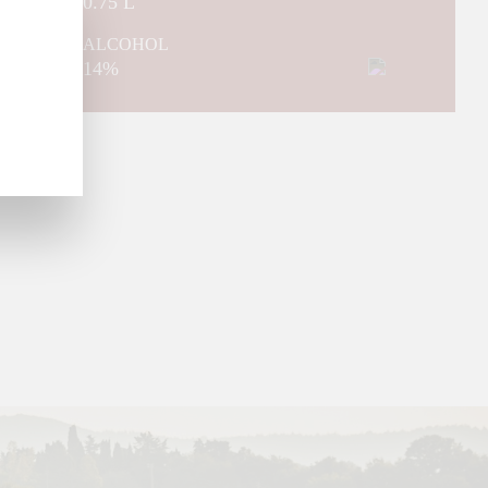
0.75 L
ALCOHOL
14%