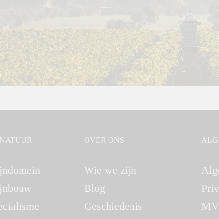
GNATUUR
OVER ONS
ALG
jndomein
Wie we zijn
Alg
jnbouw
Blog
Pri
ecialisme
Geschiedenis
MV