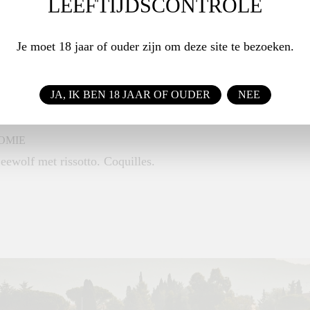
LEEFTIJDSCONTROLE
EUR EN SMAAK
an kleur met een licht groene schakering. Verfijnde en
Je moet 18 jaar of ouder zijn om deze site te bezoeken.
us met florale aroma's, geweersteen en licht tropisch fruit.
ke en verfrissende smaak in de mond. Rassig en zeer
JA, IK BEN 18 JAAR OF OUDER
NEE
d. Zeer nette en lekker zilte finale. decanteren aanbevolen.
OMIE
eewolf met rissotto. Coquilles.