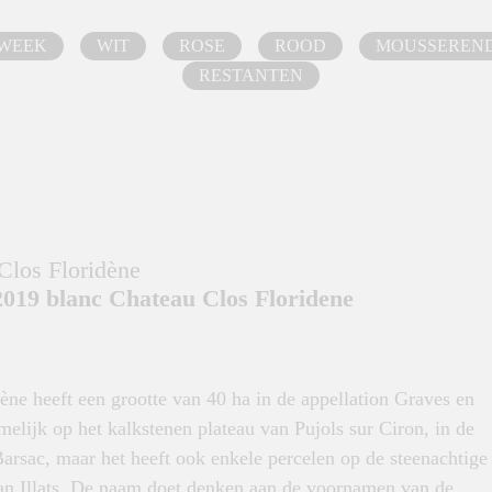
 WEEK
WIT
ROSE
ROOD
MOUSSEREN
RESTANTEN
Clos Floridène
019 blanc Chateau Clos Floridene
ène heeft een grootte van 40 ha in de appellation Graves en
melijk op het kalkstenen plateau van Pujols sur Ciron, in de
arsac, maar het heeft ook enkele percelen op de steenachtige
van Illats. De naam doet denken aan de voornamen van de