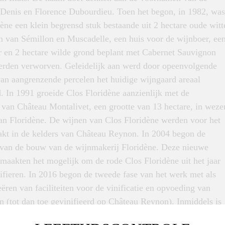
: Denis en Florence Dubourdieu. Toen het begon, in 1982, was
ène een klein begrensd stuk bestaande uit 2 hectare oude witt
n van Sémillon en Muscadelle, een huis voor de wijnboer, ee
r en 2 hectare wilde grond beplant met Cabernet Sauvignon
erden verworven. Geleidelijk aan werd door opeenvolgende
an aangrenzende percelen het huidige wijngaard areaal
 In 1991 groeide Clos Floridène aanzienlijk met de
 van Château Montalivet, een grootte van 13 hectare, in weze
an Floridène. De wijnen van Clos Floridène werden voor het
akt in de kelders van Château Reynon. In 2004 begon de
e van de bouw van de wijnmakerij Floridène. Deze nieuwe
n maakten het mogelijk om de rode Clos Floridène uit het jaar
ifieren. In 2016 begon de tweede fase van het werk met als
eëren van faciliteiten voor de vinificatie en opvoeding van
n (tot dan toe gevinifieerd op Château Reynon). Inmiddels is
dène een zeer erkende en grote naam in de wijnwereld!