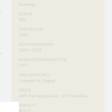
Frankrijk
e
KLEUR
n
Wit
OOGSTJAAR
2019
BEWAARTERMIJN
2024 - 2028
n
SERVEERTEMPERATUUR
10°C
SMAAKPROFIEL
Complex & Elegant
DRUIF
45% Sauvignon blanc, 55% Semillon.
INHOUD
0.75 L