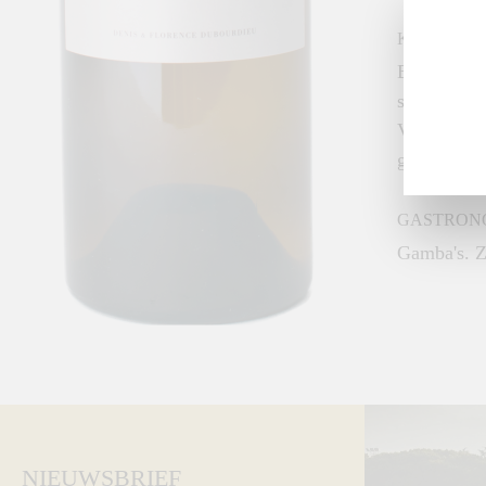
KLEUR, G
Bleekgeel v
subtiele ne
Vriendelij
gebalanceer
GASTRON
Gamba's. Z
NIEUWSBRIEF