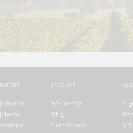
GNATUUR
OVER ONS
ALG
jndomein
Wie we zijn
Alg
jnbouw
Blog
Pri
ecialisme
Geschiedenis
MV