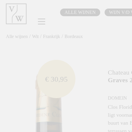
oekopdracht
Ga naar de hoofdnavigatie
ALLE WIJNEN
WIJN V/D
/
/
/
Alle wijnen
Wit
Frankrijk
Bordeaux
component.cms.imageGallery.skipImageGallery
Chateau 
€ 30,95
Graves 2
DOMEIN
Clos Florid
ligt voorna
buurt van B
terrassen 