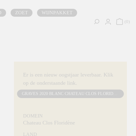
D
ZOET
WIJNPAKKET
0
Er is een nieuw oogstjaar leverbaar. Klik
op de onderstaande link.
GRAVES 2020 BLANC CHATEAU CLOS FLORIDENE
DOMEIN
Chateau Clos Floridène
LAND