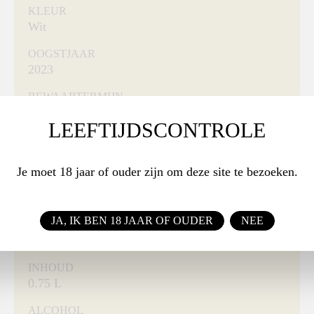
KLEUR
Wit
OOGSTJAAR
2023
BEWAARTERMIJN
2024 - 2027
LEEFTIJDSCONTROLE
SERVEERTEMPERATUUR
12 à 14 °C
Je moet 18 jaar of ouder zijn om deze site te bezoeken.
SMAAKPROFIEL
Fruitig & Harmonieus
JA, IK BEN 18 JAAR OF OUDER
NEE
DRUIF
Sauvignon Blanc
INHOUD
0.75 L
ALCOHOL