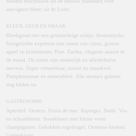
worden beschouwd als de nieuwe standaard voor
sauvignon blanc uit de Loire.
KLEUR, GEUR EN SMAAK
Bleekgoud met een groenachtige schijn. Aromatische,
fruitgerichte expressie met tonen van citrus, groene
appel en kruisbessen. Peer. Zachte, elegante aanzet in
de mond. De zuren zijn smakelijk en allesbehalve
nerveus. Super verteerbaar, zuiver en smaakvol.
Pomplemousse en mineraliteit. Alle aroma's galmen
nog lekker na.
GASTRONOMIE
Aperitief. Oesters. Fruits de mer. Asperges. Sushi. Vis-
en schaaldieren. Snoekbaars met kleine verse
champignons. Gebakken rogvleugel. Oosterse keuken.
Geitenkazen.