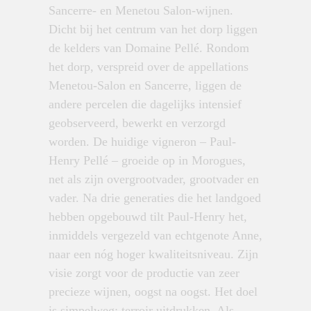
Sancerre- en Menetou Salon-wijnen.
Dicht bij het centrum van het dorp liggen
de kelders van Domaine Pellé. Rondom
het dorp, verspreid over de appellations
Menetou-Salon en Sancerre, liggen de
andere percelen die dagelijks intensief
geobserveerd, bewerkt en verzorgd
worden. De huidige vigneron – Paul-
Henry Pellé – groeide op in Morogues,
net als zijn overgrootvader, grootvader en
vader. Na drie generaties die het landgoed
hebben opgebouwd tilt Paul-Henry het,
inmiddels vergezeld van echtgenote Anne,
naar een nóg hoger kwaliteitsniveau. Zijn
visie zorgt voor de productie van zeer
precieze wijnen, oogst na oogst. Het
doel
is simpelweg: terroir uitdrukken. Als