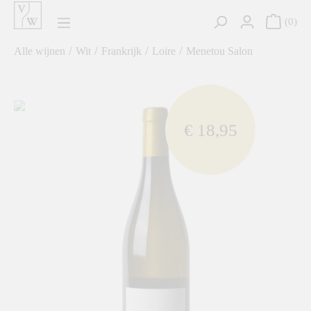
hoofdinhoud
0
/
/
/
/
Alle wijnen
Wit
Frankrijk
Loire
Menetou Salon
component.cms.imageGallery.skipImageGallery
€ 18,95