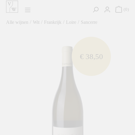
hoofdinhoud
0
/
/
/
/
Alle wijnen
Wit
Frankrijk
Loire
Sancerre
component.cms.imageGallery.skipImageGallery
€ 38,50