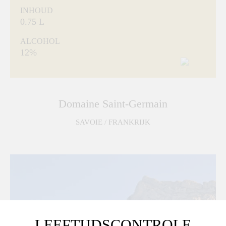
INHOUD
0.75 L
ALCOHOL
12%
Domaine Saint-Germain
SAVOIE / FRANKRIJK
LEEFTIJDSCONTROLE