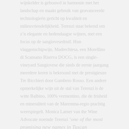
wijnkelder is gebouwd in harmonie met het
landschap en maakt gebruik van geavanceerde
technologieën gericht op kwaliteit en
milieuvriendelijkheid. Terenzi staat bekend om
z’n elegante en hedendaagse wijnen, met een
focus op de sangiovesedruif. Hun
vlaggenschipwijn, Madrechiesa, een Morellino
di Scansano Riserva DOCG, is een single-
vineyard Sangiovese die sinds de eerste jaargang
meerdere keren is bekroond met de prestigieuze
Tre Bicchieri door Gambero Rosso. Een andere
opmerkelijke wijn uit de stal van Terenzi is de
witte Balbino, 100% vermentino, die de frisheid
en mineraliteit van de Maremma-regio prachtig
weerspiegelt. Monica Larner van the Wine
‘o
ne of the most
Advocate noemde Terenzi
promising new names in Tuscan