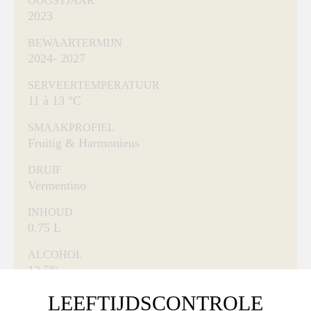
OOGSTJAAR
2023
BEWAARTERMIJN
2024- 2027
SERVEERTEMPERATUUR
11 à 13 °C
SMAAKPROFIEL
Fruitig & Harmonieus
DRUIF
Vermentino
INHOUD
0.75 L
ALCOHOL
13,5%
LEEFTIJDSCONTROLE