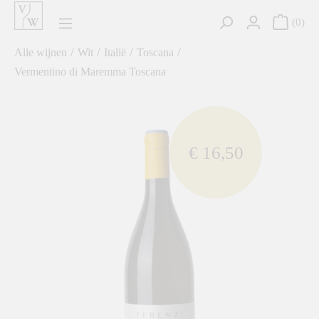
hoofdinhoud
0
/
/
/
/
Alle wijnen
Wit
Italië
Toscana
Vermentino di Maremma Toscana
component.cms.imageGallery.skipImageGallery
€ 16,50