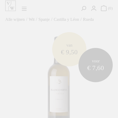
hoofdinhoud
0
/
/
/
/
Alle wijnen
Wit
Spanje
Castilla y Léon
Rueda
component.cms.imageGallery.skipImageGallery
van
€ 9,50
voor
€ 7,60