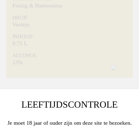
Fruitig & Harmonieus
DRUIF
Verdejo
INHOUD
0.75 L
ALCOHOL
13%
Viñedos de Nieva
LEEFTIJDSCONTROLE
CASTILLA Y LEON / SPANJE
Je moet 18 jaar of ouder zijn om deze site te bezoeken.