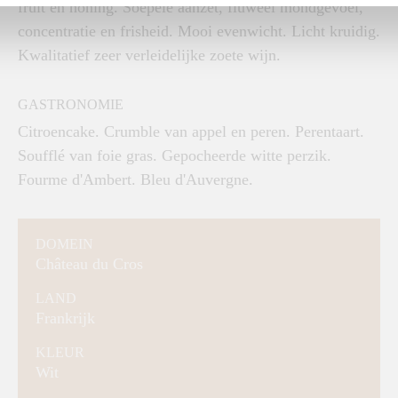
fruit en honing. Soepele aanzet, fluweel mondgevoel,
concentratie en frisheid. Mooi evenwicht. Licht kruidig.
Kwalitatief zeer verleidelijke zoete wijn.
GASTRONOMIE
Citroencake. Crumble van appel en peren. Perentaart.
Soufflé van foie gras. Gepocheerde witte perzik.
Fourme d'Ambert. Bleu d'Auvergne.
DOMEIN
Château du Cros
LAND
Frankrijk
KLEUR
Wit