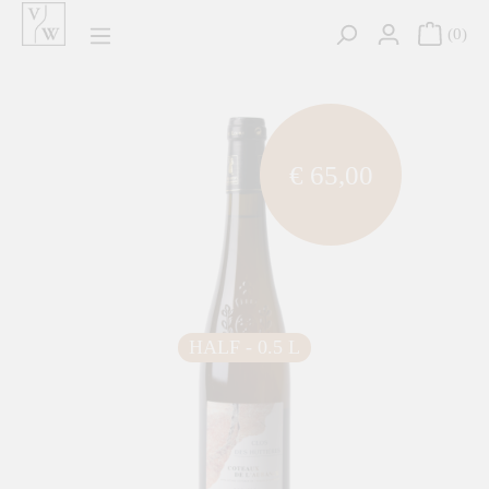
hoofdinhoud
0
component.cms.imageGallery.skipImageGallery
€ 65,00
HALF - 0.5 L