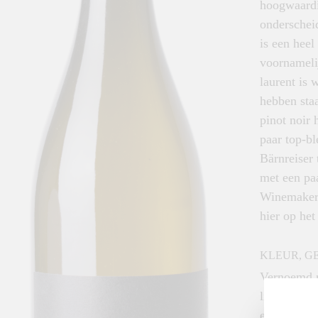
hoogwaardig
onderscheid
is een heel
voornamelij
laurent is 
hebben sta
pinot noir 
paar top-b
Bärnreiser 
met een paa
Winemaker o
hier op he
KLEUR, G
Vernoemd n
ligging. Wi
en malo- e