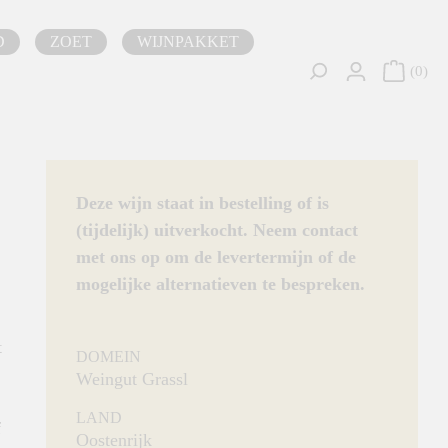
D
ZOET
WIJNPAKKET
0
Deze wijn staat in bestelling of is
(tijdelijk) uitverkocht. Neem contact
met ons op om de levertermijn of de
mogelijke alternatieven te bespreken.
t
DOMEIN
Weingut Grassl
LAND
f
Oostenrijk