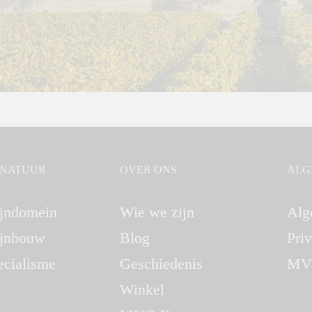
GNATUUR
OVER ONS
ALG
jndomein
Wie we zijn
Alg
jnbouw
Blog
Pri
ecialisme
Geschiedenis
MV
Winkel