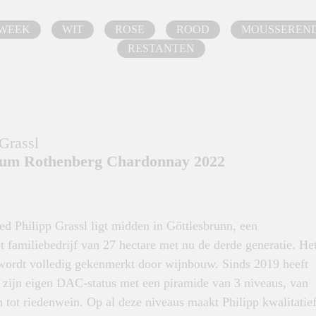
 WEEK
WIT
ROSE
ROOD
MOUSSEREN
RESTANTEN
Grassl
um Rothenberg Chardonnay 2022
d Philipp Grassl ligt midden in Göttlesbrunn, een
 familiebedrijf van 27 hectare met nu de derde generatie. He
wordt volledig gekenmerkt door wijnbouw. Sinds 2019 heeft
zijn eigen DAC-status met een piramide van 3 niveaus, van
 tot riedenwein. Op al deze niveaus maakt Philipp kwalitatie