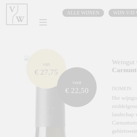
oekopdracht
Ga naar de hoofdnavigatie
ALLE WIJNEN
WIJN V/D
component.cms.imageGallery.skipImageGallery
Weingut 
van
Carnunt
€ 27,75
voor
DOMEIN
€ 22,50
Het wijngoe
middelgroot
landschap 
Carnuntum 
gebietswein