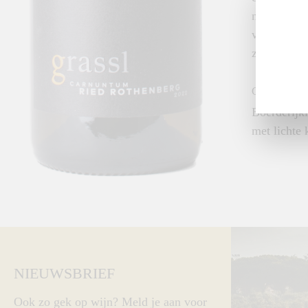
neus met ve
verfijnde 
zachte zure
GASTRON
Boerderijki
met lichte 
NIEUWSBRIEF
Ook zo gek op wijn? Meld je aan voor