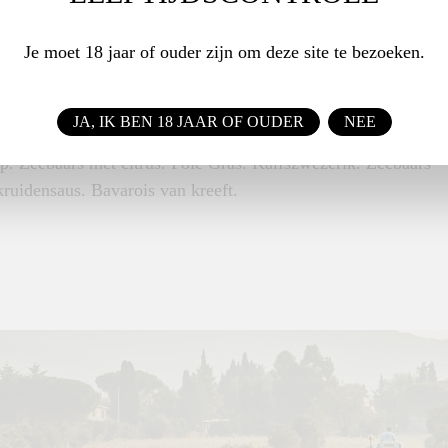
el geel en wit fruit. Acasia. Licht exotisch. Zeer elegante en
smaak in de mond. Sappig. Laatrijp en koel van karakter met
Je moet 18 jaar of ouder zijn om deze site te bezoeken.
n en minerale kalk. Dit is Rothenberg en Erste lage.
JA, IK BEN 18 JAAR OF OUDER
NEE
OMIE
p. Zeebaars met citrus. Foie Gras. Kalfszwezerik. Zeebaars
kruidensaus. Bavarois van kreeft.