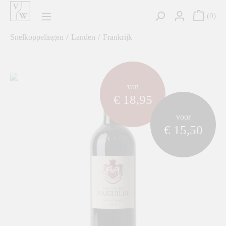
hoofdinhoud
0
/
/
Snelkoppelingen
Landen
Frankrijk
component.cms.imageGallery.skipImageGallery
van
€ 18,95
voor
€ 15,50