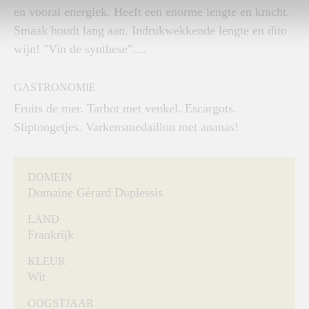
en vooral energiek. Heeft een enorme lengte en kracht.
Smaak houdt lang aan. Indrukwekkende lengte en dito
wijn! "Vin de synthese"....
GASTRONOMIE
Fruits de mer. Tarbot met venkel. Escargots.
Sliptongetjes. Varkensmedaillon met ananas!
DOMEIN
Domaine Gérard Duplessis
LAND
Frankrijk
KLEUR
Wit
OOGSTJAAR