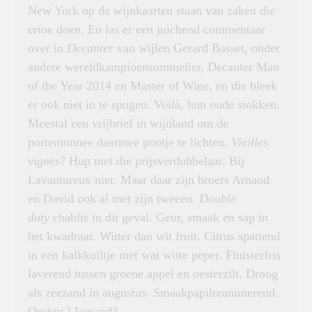
New York op de wijnkaarten staan van zaken die
ertoe doen. En las er een juichend commentaar
over in
Decanter
van wijlen Gerard Basset, onder
andere wereldkampioensommelier, Decanter Man
of the Year 2014 en Master of Wine, en die bleek
er ook niet in te spugen. Voilà, hun oude stokken.
Meestal een vrijbrief in wijnland om de
portemonnee daarmee pootje te lichten.
Vieilles
vignes
? Hup met die prijsverdubbelaar. Bij
Lavantureux niet. Maar daar zijn broers Arnaud
en David ook al met zijn tweeën.
Double
duty
chablis in dit geval. Geur, smaak en sap in
het kwadraat. Witter dan wit fruit. Citrus spattend
in een kalkkuiltje met wat witte peper. Fluisterfris
laverend tussen groene appel en oesterzilt. Droog
als zeezand in augustus. Smaakpapilreanimerend.
Oesters? Iemand?