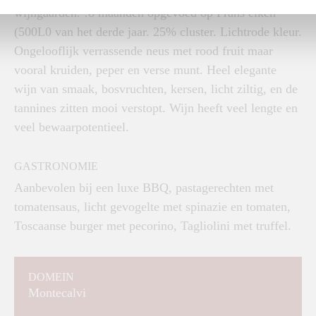
wijngaarden. !8 maanden opgevoed op Frans eiken
(500L0 van het derde jaar. 25% cluster. Lichtrode kleur.
Ongelooflijk verrassende neus met rood fruit maar
vooral kruiden, peper en verse munt. Heel elegante
wijn van smaak, bosvruchten, kersen, licht ziltig, en de
tannines zitten mooi verstopt. Wijn heeft veel lengte en
veel bewaarpotentieel.
GASTRONOMIE
Aanbevolen bij een luxe BBQ, pastagerechten met
tomatensaus, licht gevogelte met spinazie en tomaten,
Toscaanse burger met pecorino, Tagliolini met truffel.
DOMEIN
Montecalvi