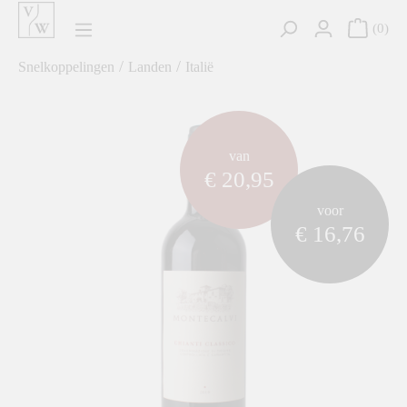
hoofdinhoud
0
/
/
Snelkoppelingen
Landen
Italië
component.cms.imageGallery.skipImageGallery
van
€ 20,95
voor
€ 16,76