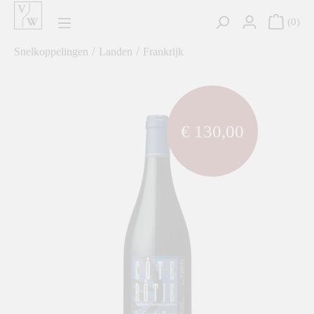
hoofdinhoud
0
/
/
Snelkoppelingen
Landen
Frankrijk
component.cms.imageGallery.skipImageGallery
€ 130,00