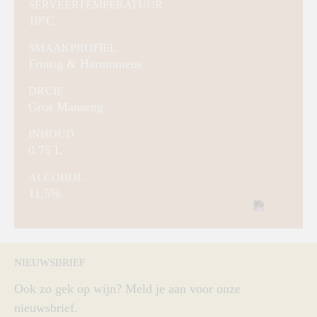
SERVEERTEMPERATUUR
10°C
SMAAKPROFIEL
Fruitig & Harmonieus
DRUIF
Gros Manseng
INHOUD
0.75 L
ALCOHOL
11,5%
NIEUWSBRIEF
Ook zo gek op wijn? Meld je aan voor onze
nieuwsbrief.