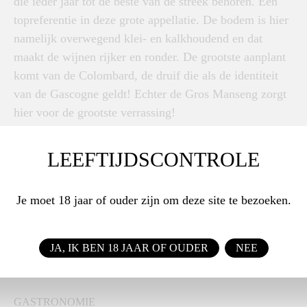
die ieder jaar tot de beste van de streek behoren. Een
topreferentie in deze grote appellatie. De bodem is hier
namelijk overwegend klei- en kalkhoudend en dat
maakt de wijnen rijker en ronder. De grootste aanplant
komt van de Colombard, de druif die als de identiteit
van de Gascogne geldt! Echter de Gros Manseng zorgt
hier voor de grootste verrassing!
KLEUR, GEUR EN SMAAK
LEEFTIJDSCONTROLE
Diep goudgele kleur met een groenachtige reflectie.
Zuivere en intense neus met gemengde aroma's van
Je moet 18 jaar of ouder zijn om deze site te bezoeken.
geconfijt fruit, oranjebloesem en tonen van honing.
Smaakintensief met een mooie balans tussen zoet en
frisheid. Een verrassende en vooral heerlijke
JA, IK BEN 18 JAAR OF OUDER
NEE
dessertwijn!
GASTRONOMIE