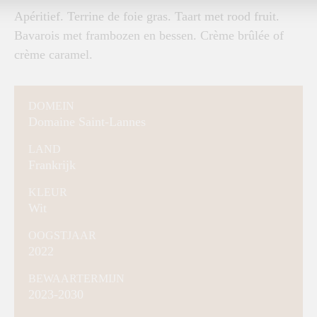
Apéritief. Terrine de foie gras. Taart met rood fruit.
Bavarois met frambozen en bessen. Crème brûlée of
crème caramel.
DOMEIN
Domaine Saint-Lannes
LAND
Frankrijk
KLEUR
Wit
OOGSTJAAR
2022
BEWAARTERMIJN
2023-2030