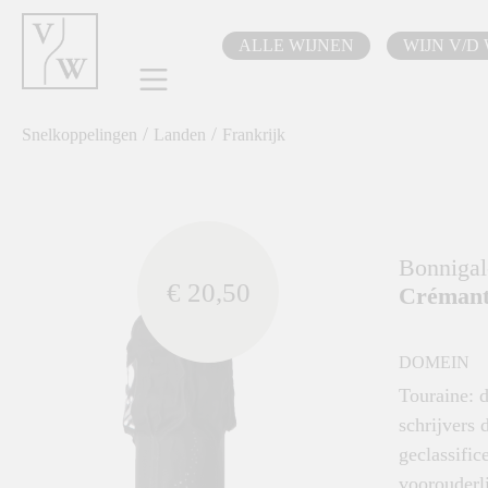
oekopdracht
Ga naar de hoofdnavigatie
ALLE WIJNEN
WIJN V/D
/
/
Snelkoppelingen
Landen
Frankrijk
component.cms.imageGallery.skipImageGallery
Bonnigal
€ 20,50
Crémant 
DOMEIN
Touraine: d
schrijvers 
geclassifi
voorouderli