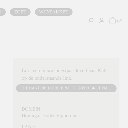
D
ZOET
WIJNPAKKET
0
Er is een nieuw oogstjaar leverbaar. Klik
op de onderstaande link.
CRÉMANT DE LOIRE BRUT D'ENFER BRUT NATURE
DOMEIN
Bonnigal-Bodet Vignerons
LAND