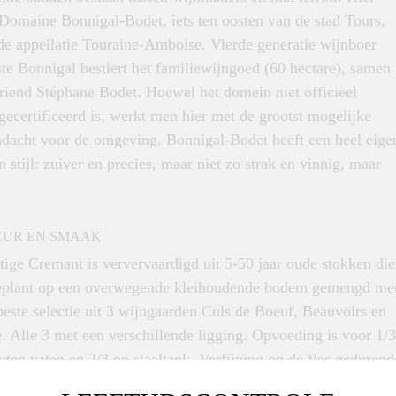
Domaine Bonnigal-Bodet, iets ten oosten van de stad Tours,
de appellatie Touraine-Amboise. Vierde generatie wijnboer
te Bonnigal bestiert het familiewijngoed (60 hectare), samen
riend Stéphane Bodet. Hoewel het domein niet officieel
gecertificeerd is, werkt men hier met de grootst mogelijke
ndacht voor de omgeving. Bonnigal-Bodet heeft een heel eige
n stijl: zuiver en precies, maar niet zo strak en vinnig, maar
EUR EN SMAAK
ige Cremant is ververvaardigd uit 5-50 jaar oude stokken die
eplant op een overwegende kleihoudende bodem gemengd me
beste selectie uit 3 wijngaarden Culs de Boeuf, Beauvoirs en
. Alle 3 met een verschillende ligging. Opvoeding is voor 1/3
ten vaten en 2/3 op staaltank. Verfijning op de fles gedurend
 Helder lichtgeel van kleur met een verfijnd en elegant