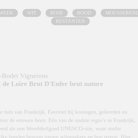
 WEEK
WIT
ROSE
ROOD
MOUSSEREN
RESTANTEN
-Bodet Vignerons
de Loire Brut D'Enfer brut nature
e tuin van Frankrijk. Favoriet bij koningen, geleerden en
door de eeuwen heen. Eén van de oudste regio’s in Frankrijk,
ceerd als een Werelderfgoed UNESCO-site, waar sterke
jke banden bestaan tussen wijnmakers en hun terroir. Hier