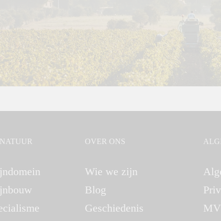
GNATUUR
OVER ONS
ALG
jndomein
Wie we zijn
Alg
jnbouw
Blog
Pri
ecialisme
Geschiedenis
MV