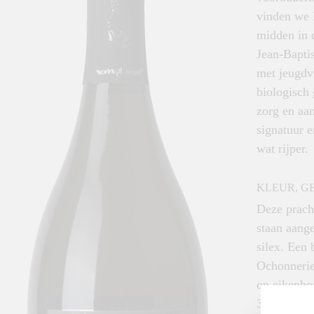
vinden we 
midden in 
Jean-Baptis
met jeugdv
biologisch 
zorg en aa
signatuur e
wat rijper.
KLEUR, G
Deze pracht
staan aang
silex. Een 
Ochonnerie
op eikenhou
36 maanden.