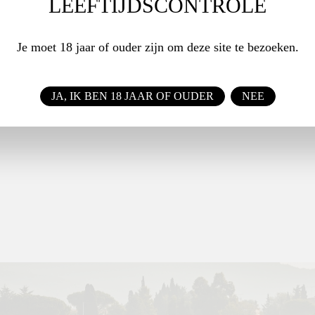
LEEFTIJDSCONTROLE
Vooral het witte fruit drukt zich goed uit in de mond en heeft
 frisheid.
Je moet 18 jaar of ouder zijn om deze site te bezoeken.
OMIE
Zalmtartaar met yuzu. Tempura van Gamba's.
JA, IK BEN 18 JAAR OF OUDER
NEE