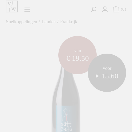
hoofdinhoud
0
/
/
Snelkoppelingen
Landen
Frankrijk
component.cms.imageGallery.skipImageGallery
van
€ 19,50
voor
€ 15,60