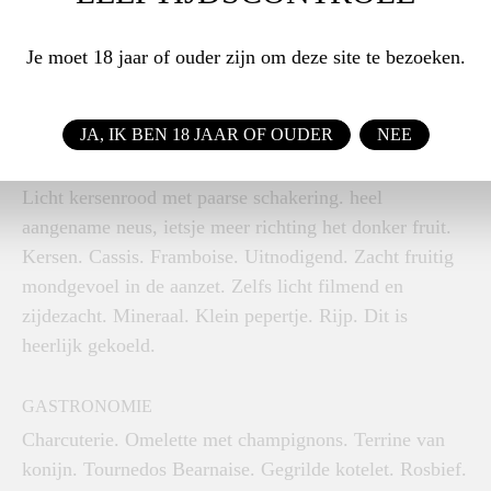
stijl, variërend in suikergehalte en herkomst.
Uitzonderlijke wijnen van de beste wijngaardpercelen,
Je moet 18 jaar of ouder zijn om deze site te bezoeken.
die de kwintessens van elk afzonderlijk terroir
onthullen en een onvergetelijke ervaring bieden.
JA, IK BEN 18 JAAR OF OUDER
NEE
KLEUR, GEUR EN SMAAK
Licht kersenrood met paarse schakering. heel
aangename neus, ietsje meer richting het donker fruit.
Kersen. Cassis. Framboise. Uitnodigend. Zacht fruitig
mondgevoel in de aanzet. Zelfs licht filmend en
zijdezacht. Mineraal. Klein pepertje. Rijp. Dit is
heerlijk gekoeld.
GASTRONOMIE
Charcuterie. Omelette met champignons. Terrine van
konijn. Tournedos Bearnaise. Gegrilde kotelet. Rosbief.