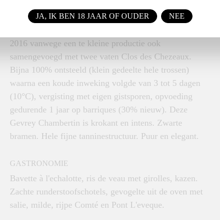
KLEUR, GEUR EN SMAAK
0.52 ha met wijnstokken uit 1960, 1979 en 1986
JA, IK BEN 18 JAAR OF OUDER
NEE
bestaande uit twee percelen La Burie en Les Crais en in
2016 vanwege een te kleine productie ook
samengevoegd met twee vaten Clos des Chezeaux.
Bijna 100% ontsteeld (klein gedeelte hele trossen)
waarna een koude inweking volgde van 3 tot 5 dagen
(10°C), vergisting met eigen gistsporen, opvoeding
gedurende 1 jaar op barriques (30% nieuw). Deze
Gevrey Chambertin is krokant en intens. Zwarte
bramen. Hele fijne tanninestructuur. Puur en elegant.
GASTRONOMIE
Bavette à l'echalotte, ris de veau met girolles, kazen.
Zachte runderstoofschotels, gevogelte uit de oven met
salie, milde, rijpe Comté en Pont L'eveque.