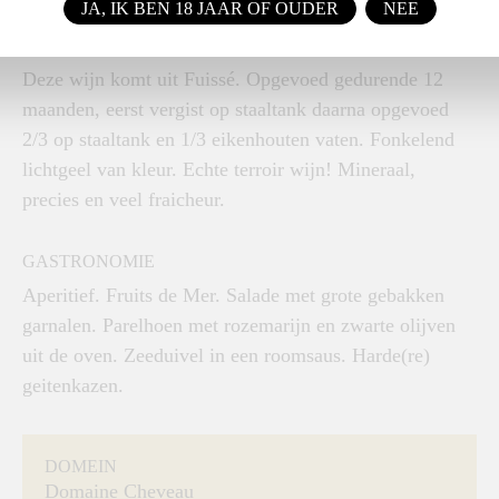
JA, IK BEN 18 JAAR OF OUDER
NEE
KLEUR, GEUR EN SMAAK
Deze wijn komt uit Fuissé. Opgevoed gedurende 12
maanden, eerst vergist op staaltank daarna opgevoed
2/3 op staaltank en 1/3 eikenhouten vaten. Fonkelend
lichtgeel van kleur. Echte terroir wijn! Mineraal,
precies en veel fraicheur.
GASTRONOMIE
Aperitief. Fruits de Mer. Salade met grote gebakken
garnalen. Parelhoen met rozemarijn en zwarte olijven
uit de oven. Zeeduivel in een roomsaus. Harde(re)
geitenkazen.
DOMEIN
Domaine Cheveau