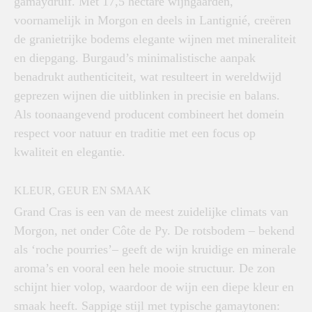
gamaydruif. Met 17,5 hectare wijngaarden,
voornamelijk in Morgon en deels in Lantignié, creëren
de granietrijke bodems elegante wijnen met mineraliteit
en diepgang. Burgaud’s minimalistische aanpak
benadrukt authenticiteit, wat resulteert in wereldwijd
geprezen wijnen die uitblinken in precisie en balans.
Als toonaangevend producent combineert het domein
respect voor natuur en traditie met een focus op
kwaliteit en elegantie.
KLEUR, GEUR EN SMAAK
Grand Cras is een van de meest zuidelijke climats van
Morgon, net onder Côte de Py. De rotsbodem – bekend
als ‘roche pourries’– geeft de wijn kruidige en minerale
aroma’s en vooral een hele mooie structuur. De zon
schijnt hier volop, waardoor de wijn een diepe kleur en
smaak heeft. Sappige stijl met typische gamaytonen: