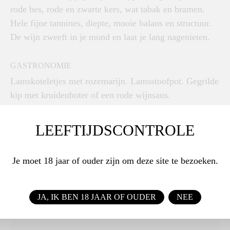
rode bes, rode en zwarte kers, wat tabak en bramen.
Hele fijne tannines, diepte, mooie balans en structuur.
De wijn zweeft in je mond en laat je lang nagenieten.
GASTRONOMIE
Lamskoteletjes met rozemarijn. Lamsstoofpot. Gegrilde
kip met kruidenboter of een rode wijnsaus.
Groententaart met gekarameliseerde ui, tomaat en
geitenkaas. Paddenstoelenrisotto. Geroosterde groenten
LEEFTIJDSCONTROLE
zoals aubergine, paprika en courgette met een vleugje
tijm.
Je moet 18 jaar of ouder zijn om deze site te bezoeken.
JA, IK BEN 18 JAAR OF OUDER
NEE
REVIEWS
THE WINE ADVOCATE 92/100