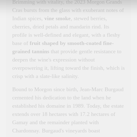
Brimming with vitality, the 2023 Morgon Grands
Cras bursts from the glass with exuberant notes of
Indian spices,
vine smoke
, stewed berries,
cherries, dried petals and mandarin rind. Its
profile is well-defined and elegant, with a fleshy
base of
fruit shaped by smooth-coated fine-
grained tannins
that provide gentle resistance to
deepen the wine's expression without
overpowering it, lifting toward the finish, which is
crisp with a slate-like salinity.
Bound to Morgon since birth, Jean-Marc Burgaud
cemented his dedication to the land when he
established his domaine in 1989. Today, the estate
extends over 18 hectares with 17.2 hectares of
Gamay and the remainder planted with
Chardonnay. Burgaud's vineyards boast