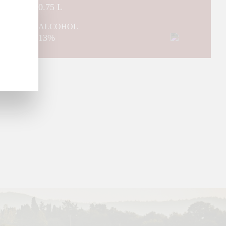
0.75 L
ALCOHOL
13%