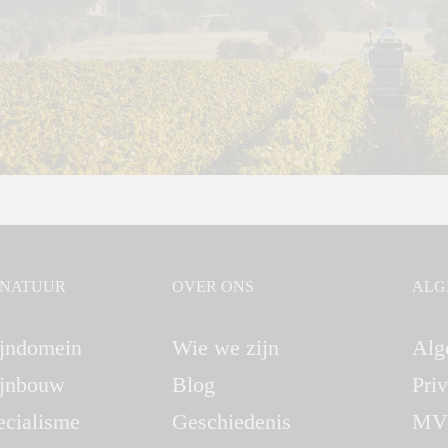
GNATUUR
OVER ONS
ALG
jndomein
Wie we zijn
Alg
jnbouw
Blog
Pri
ecialisme
Geschiedenis
MV