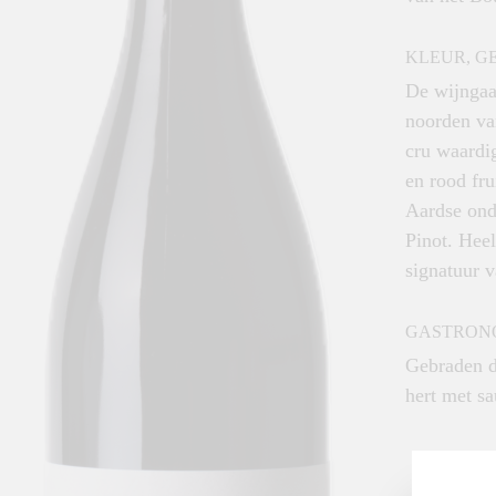
KLEUR, G
De wijngaar
noorden va
cru waardig
en rood fru
Aardse onde
Pinot. Hee
signatuur 
GASTRON
Gebraden d
hert met s