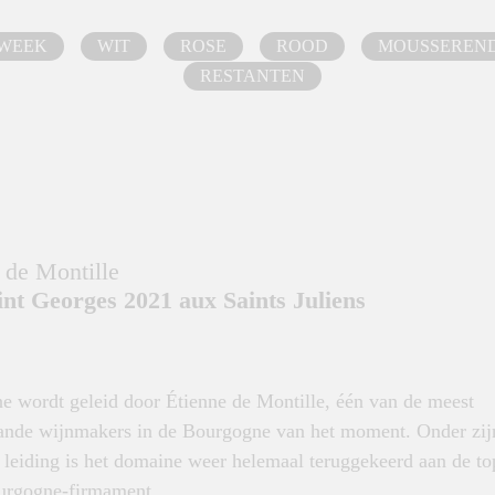
 WEEK
WIT
ROSE
ROOD
MOUSSEREN
RESTANTEN
de Montille
int Georges 2021 aux Saints Juliens
e wordt geleid door Étienne de Montille, één van de meest
ande wijnmakers in de Bourgogne van het moment. Onder zij
e leiding is het domaine weer helemaal teruggekeerd aan de to
urgogne-firmament.