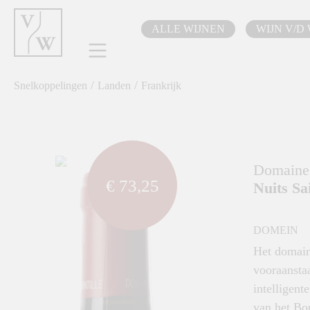
oekopdracht
Ga naar de hoofdnavigatie
ALLE WIJNEN
WIJN V/D
/
/
Snelkoppelingen
Landen
Frankrijk
component.cms.imageGallery.skipImageGallery
Domaine 
€ 73,25
Nuits Sa
DOMEIN
Het domain
vooraansta
intelligent
van het Bo