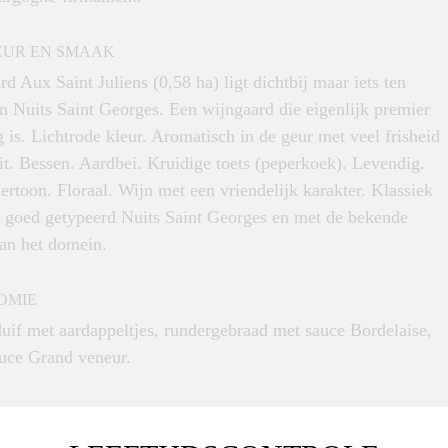
EUR EN SMAAK
d Aux Saint Juliens (0,58 ha) ligt dichtbij maar iets ten
n Nuits Saint Georges. Een wijngaard die eigenlijk premier
 is. Lichtrode kleur. Aromatisch in de geur met veel frisheid
it. Bessen. Aardbei. Kruidige toets (peperkoek). Levendig.
rtoon. Floraal. Wijn met een vriendelijk karakter. Klassiek
l goed getypeerd Nuits Saint Georges en met de bekende
van het domein.
OMIE
uif met aardappeltjes, rundergebraad met sauce Bordelaise,
auce Grand veneur.