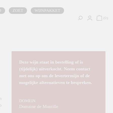
D
ZOET
WIJNPAKKET
0
Deze wijn staat in bestelling of is
(tijdelijk) uitverkocht. Neem contact
met ons op om de levertermijn of de
mogelijke alternatieven te bespreken.
n
DOMEIN
p
Domaine de Montille