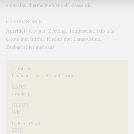
enigszins charmant en straalt klasse uit.
GASTRONOMIE
Aperitief. Kaviaar. Zeetong. Tonijnsteak. Kip a la
creme met truffel. Risotto met Langoustine.
Zeebaarsfilet met saus.
DOMEIN
Château Larrivet Haut-Brion
LAND
Frankrijk
KLEUR
Wit
OOGSTJAAR
2019