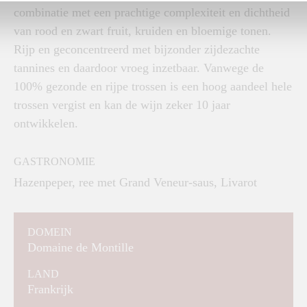
combinatie met een prachtige complexiteit en dichtheid
van rood en zwart fruit, kruiden en bloemige tonen.
Rijp en geconcentreerd met bijzonder zijdezachte
tannines en daardoor vroeg inzetbaar. Vanwege de
100% gezonde en rijpe trossen is een hoog aandeel hele
trossen vergist en kan de wijn zeker 10 jaar
ontwikkelen.
GASTRONOMIE
Hazenpeper, ree met Grand Veneur-saus, Livarot
DOMEIN
Domaine de Montille
LAND
Frankrijk