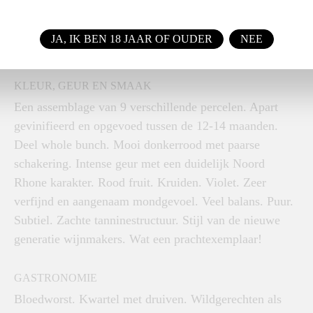
topkwaliteit. En hij is inmiddels ontdekt en gelauwerd
door de grote pers: Ontdekking van het jaar 2020 in de
JA, IK BEN 18 JAAR OF OUDER
NEE
Revue de Vin de France.
KLEUR, GEUR EN SMAAK
Een assemblage van 9 verschillende percelen. Apart
gevinifieerd en opgevoed tussen de 12-14 maanden.
Deel whole bunch. Mooi donkerrood met paarse
schakering. Intense geur met een duidelijk Noord
Rhone karakter. Rood fruit. Kruiden. Violet. Zeer
verfijnd en aangenaam mondgevoel. Veel balans. Puur.
Subtiel. Zachte tanninestructuur. Stijl van de nieuwe
generatie wijnmakers. Wat een prachtexemplaar!
GASTRONOMIE
Bloedworst. Kwartel met druiven. Wildgerechten als