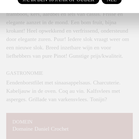
Aantrekkelijke neus met veel rood- en vers fruit:
framboos, kers, aardbei en iets van cassis. Frisse en
elegante aanzet in de mond. Een bom fruit, bijna
krokant! Heel opwekkend en verfrissend, ondersteund
door elegante zuren. Puur! Iedere slok vraagt weer om
een nieuwe slok. Breed inzetbare wijn en voor
liefhebbers van pure Pinot! Gunstige prijs/kwaliteit.
GASTRONOMIE
Eendenborstfilet met sinaasappelsaus. Charcuterie.
Kabeljauw in de oven. Coq au vin. Kalfsvlees met
asperges. Grillade van varkensvlees. Tonijn?
DOMEIN
Domaine Daniel Crochet