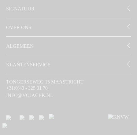
SIGNATUUR
OVER ONS
ALGEMEEN
KLANTENSERVICE
TONGERSEWEG 15 MAASTRICHT
+31(0)43 - 325 31 70
INFO@VOJACEK.NL