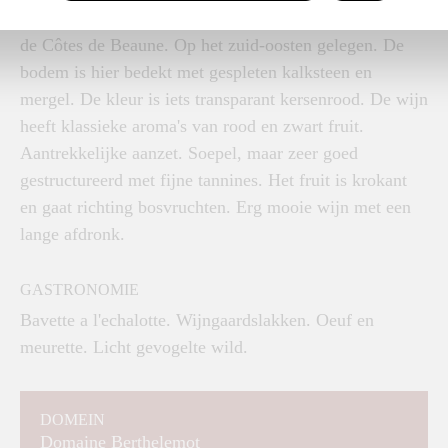
Afkomstig van een 1er Cru perceel van 7,8 hectare in
de Côtes de Beaune. Op het zuid-oosten gelegen. De
bodem is hier bedekt met gespleten kalksteen en
mergel. De kleur is iets transparant kersenrood. De wijn
heeft klassieke aroma's van rood en zwart fruit.
Aantrekkelijke aanzet. Soepel, maar zeer goed
gestructureerd met fijne tannines. Het fruit is krokant
en gaat richting bosvruchten. Erg mooie wijn met een
lange afdronk.
GASTRONOMIE
Bavette a l'echalotte. Wijngaardslakken. Oeuf en
meurette. Licht gevogelte wild.
DOMEIN
Domaine Berthelemot