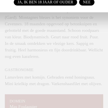
JA, IK BEN 18 JAAR OF OUDER
NEE
KLEUR, GEUR EN SMAAK
Klei-kalkhoudend uit Pic Saint Loup en Sommieres
(Gard). Montagnes bleues is het synoniem voor de
Cevennes. 18 maanden opgevoed op betonkuipen en
gebotteld met de goede maanstand. Schoon roodpaars
van kleur. Biodynamisch. Geurt naar rood fruit. Puur.
In de smaak ontdekken we vlezige kers. Sappig en
fruitig. Heel harmonieus en fijn doordrinkbaar. Wellicht
nog even karaferen.
GASTRONOMIE
Lamsvlees met komijn. Gebraden eend honingsaus.
Mini krielkip met dragon. Varkenshaasfilet met olijven.
DOMEIN
Mas Foulaquier