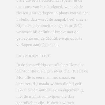
visie die een sleutelrol zal spelen in de
toekomst van het landgoed, want als je
flessen gaat verkopen in plaats van wijnen
in bulk, dan wordt de aanpak heel anders.
Zijn eerste gebottelde oogst is in 1947,
waarmee hij definitief breekt met de
gewoonte om de Montille-wijn door te
verkopen aan négociants.
EIGEN IDENTITEIT
In de jaren vijftig consolideert Domaine
de Montille die eigen identiteit. Hubert de
Montille is een man met smaak en
karakter. Hij maakt wijnen die hij zelf
lekker vindt: authentiek en eigenzinnig,
niet de mainstreamwijnen die dan
gebruikelijk zijn. Hubert’s wijnen