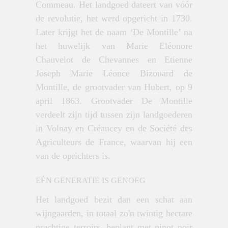
Commeau. Het landgoed dateert van vóór
de revolutie, het werd opgericht in 1730.
Later krijgt het de naam ‘De Montille’ na
het huwelijk van Marie Eléonore
Chauvelot de Chevannes en Etienne
Joseph Marie Léonce Bizouard de
Montille, de grootvader van Huber
t, op 9
april 1863. Grootvader De Montille
verdeelt zijn tijd tussen zijn landgoederen
in Volnay en Créancey en de Société des
Agriculteurs de France, waarvan hij een
van de oprichters is.
EÉN GENERATIE IS GENOEG
Het landgoed bezit dan een schat aan
wijngaarden, in totaal zo'n twintig hectare
prachtige terroirs, beplant met pinot noir