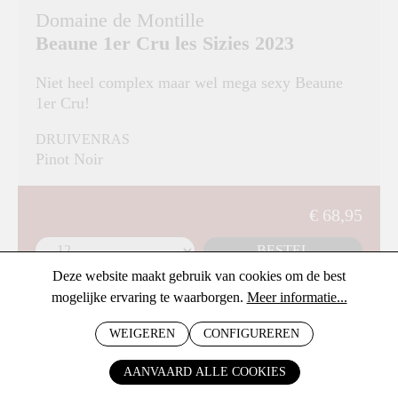
Domaine de Montille
Beaune 1er Cru les Sizies 2023
Niet heel complex maar wel mega sexy Beaune
1er Cru!
DRUIVENRAS
Pinot Noir
€ 68,95
BESTEL
Deze website maakt gebruik van cookies om de best
mogelijke ervaring te waarborgen.
Meer informatie...
WEIGEREN
CONFIGUREREN
AANVAARD ALLE COOKIES