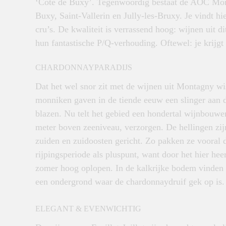
‘Côte de Buxy’. Tegenwoordig bestaat de AOC Mo
Buxy, Saint-Vallerin en Jully-les-Bruxy. Je vindt h
cru’s. De kwaliteit is verrassend hoog: wijnen uit 
hun fantastische P/Q-verhouding. Oftewel: je krijgt
CHARDONNAYPARADIJS
Dat het wel snor zit met de wijnen uit Montagny wi
monniken gaven in de tiende eeuw een slinger aan 
blazen. Nu telt het gebied een hondertal wijnbouw
meter boven zeeniveau, verzorgen. De hellingen zij
zuiden en zuidoosten gericht. Zo pakken ze vooral
rijpingsperiode als pluspunt, want door het hier he
zomer hoog oplopen. In de kalkrijke bodem vinden w
een ondergrond waar de chardonnaydruif gek op is
ELEGANT & EVENWICHTIG