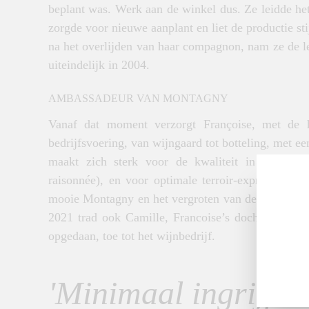
beplant was. Werk aan de winkel dus. Ze leidde h
zorgde voor nieuwe aanplant en liet de productie sti
na het overlijden van haar compagnon, nam ze de le
uiteindelijk in 2004.
AMBASSADEUR VAN MONTAGNY
Vanaf dat moment verzorgt Françoise, met de h
bedrijfsvoering, van wijngaard tot botteling, met een
maakt zich sterk voor de kwaliteit in de wijng
raisonnée), en voor optimale terroir-expressie va
mooie Montagny en het vergroten van de naamsbeken
2021 trad ook Camille, Francoise’s dochter, na pr
opgedaan,
toe tot het wijnbedrijf.
'Minimaal ingrijpen