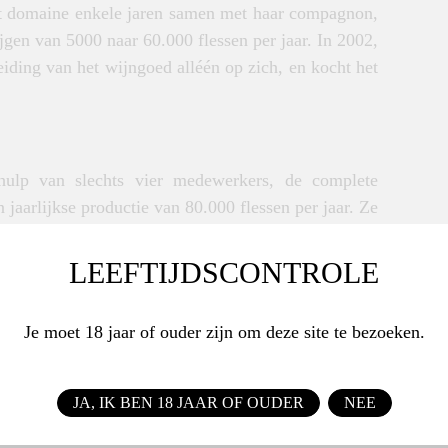
et domaine enkele jaren samen met haar compagnon,
jgen van 5000 naar 60.000 flessen per jaar. In 2002,
iding van het wijngoed alléén op zich, en kocht het
ulp van slechts vier medewerkers, de complete
 jaarlijkse productie van 80.000 flessen per jaar. Ze
aard, die duurzaam wordt verbouwd (viticulture
n haar wijnen. Ze staat ook op de bres voor ‘haar’
LEEFTIJDSCONTROLE
dheid van deze relatief onbekende appellation. In
ofessionele ervaring over de hele wereld te hebben
Je moet 18 jaar of ouder zijn om deze site te bezoeken.
JA, IK BEN 18 JAAR OF OUDER
NEE
 en subtiel