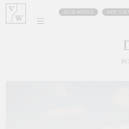
oekopdracht
Ga naar de hoofdnavigatie
ALLE WIJNEN
WIJN V/D
D
BO