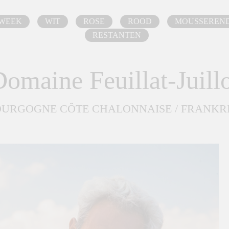
 WEEK
WIT
ROSE
ROOD
MOUSSEREN
RESTANTEN
omaine Feuillat-Juill
URGOGNE CÔTE CHALONNAISE / FRANKR