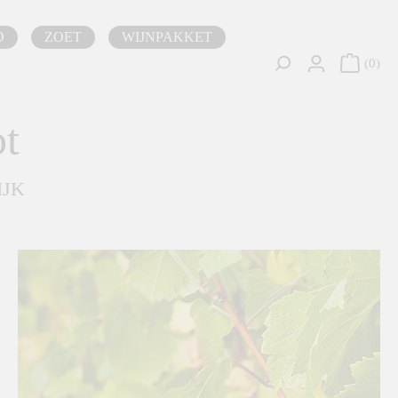
D
ZOET
WIJNPAKKET
0
ot
IJK