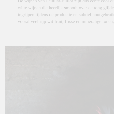
De wijnen van Feuillat-Juillot zijn dus echte cool c
witte wijnen die heerlijk smooth over de tong glijd
ingrijpen tijdens de productie en subtiel houtgebr
vooral veel rijp wit fruit, frisse en mineralige tone