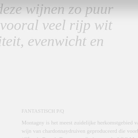
deze wijnen zo puur
vooral veel rijp wit
iteit, evenwicht en
FANTASTISCH P/Q
Montagny is het meest zuidelijke herkomstgebied va
wijn v
an chardonnaydruiven
geproduceerd die voo