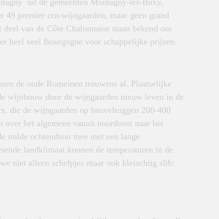
ntagny uit de gemeenten Montagny-les-Buxy,
ier 49 premier cru-wijngaarden, maar geen grand
dit deel van de Côte Chalonnaise staan bekend om
 er heel veel Bourgogne voor schappelijke prijzen.
sten de oude Romeinen trouwens al. Plaatselijke
de wijnbouw door de wijngaarden nieuw leven in de
ers, die de wijngaarden op heuvelruggen 200-400
n over het algemeen vanuit noordoost naar het
 de milde ochtendzon mee met een lange
ersende landklimaat kunnen de temperaturen in de
e niet alleen schelpjes maar ook kleiachtig slib:
.