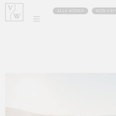
oekopdracht
Ga naar de hoofdnavigatie
ALLE WIJNEN
WIJN V/D