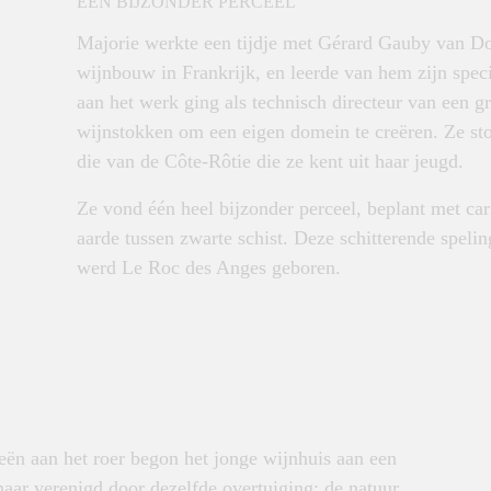
EÉN BIJZONDER PERCEEL
Majorie werkte een tijdje met Gérard Gauby van
Do
wijnbouw in Frankrijk, en leerde van hem zijn spec
aan het werk ging als technisch directeur van een 
wijnstokken om een eigen domein te creëren. Ze sto
die van de Côte-Rôtie die ze kent uit haar jeugd.
Ze vond één heel bijzonder perceel, beplant met ca
aarde tussen zwarte schist. Deze schitterende spel
werd Le Roc des Anges geboren.
eën aan het roer begon het jonge wijnhuis aan een
maar verenigd door dezelfde overtuiging: de natuur