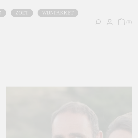
D
ZOET
WIJNPAKKET
0