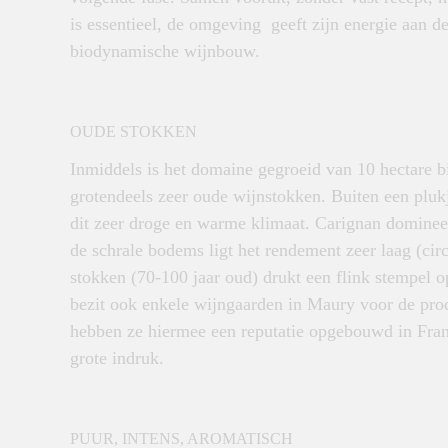
is essentieel, de omgeving geeft zijn energie aan de 
biodynamische wijnbouw.
OUDE STOKKEN
Inmiddels is het domaine gegroeid van 10 hectare bi
grotendeels zeer oude wijnstokken. Buiten een plukje
dit zeer droge en warme klimaat. Carignan dominee
de schrale bodems ligt het rendement zeer laag (circ
stokken (70-100 jaar oud) drukt een flink stempel o
bezit ook enkele wijngaarden in Maury voor de produ
hebben ze hiermee een reputatie opgebouwd in Fran
grote indruk.
PUUR, INTENS, AROMATISCH