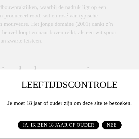
dbouwpraktijken, waarbij de nadruk ligt op een
n produceert rood, wit en
rosé van typische
 en mourvèdre.
Het jonge domaine (2001) dankt z’n
heuvel loopt en naar boven reikt, als een wit spoor
van zwarte leisteen.
tieel, de omgeving
n de wijn.'
LEEFTIJDSCONTROLE
Je moet 18 jaar of ouder zijn om deze site te bezoeken.
JA, IK BEN 18 JAAR OF OUDER
NEE