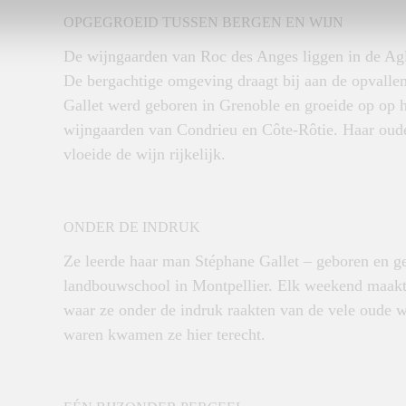
OPGEGROEID TUSSEN BERGEN EN WIJN
De wijngaarden van Roc des Anges liggen in de Agly
De bergachtige omgeving draagt bij aan de opvalle
Gallet werd geboren in Grenoble en groeide op op h
wijngaarden van Condrieu en Côte-Rôtie. Haar ouder
vloeide de wijn rijkelijk.
ONDER DE INDRUK
Ze leerde haar man Stéphane Gallet – geboren en 
landbouwschool in Montpellier. Elk weekend maakte
waar ze onder de indruk raakten van de vele oude w
waren kwamen ze hier terecht.