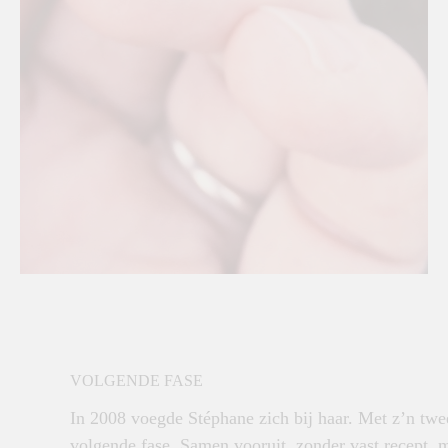
VOLGENDE FASE
In 2008 voegde Stéphane zich bij haar. Met z’n twe
volgende fase. Samen vooruit, zonder vast recept, 