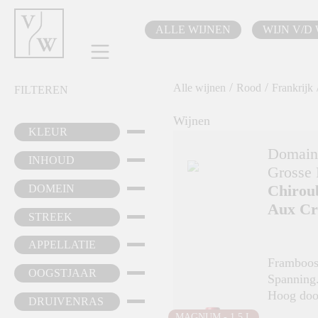
oekopdracht
Ga naar de hoofdnavigatie
ALLE WIJNEN
WIJN V/D
/
/
Alle wijnen
Rood
Frankrijk
FILTEREN
Wijnen
KLEUR
Domaine
INHOUD
Grosse 
Chirou
DOMEIN
Aux Cr
STREEK
APPELLATIE
Framboos
OOGSTJAAR
Spanning.
Hoog doo
DRUIVENRAS
Lekker ze
MAGNUM - 1.5 L