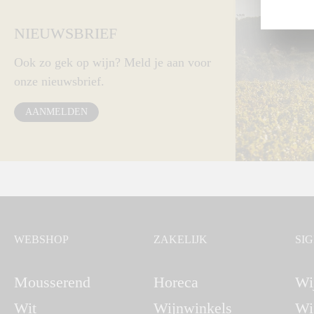
NIEUWSBRIEF
Ook zo gek op wijn? Meld je aan voor
onze nieuwsbrief.
AANMELDEN
WEBSHOP
ZAKELIJK
SI
Mousserend
Horeca
Wi
Wit
Wijnwinkels
Wi