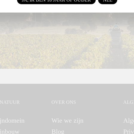
GNATUUR
OVER ONS
ALG
jndomein
Wie we zijn
Alg
jnbouw
Blog
Pri