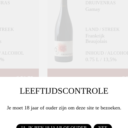
NRAS
DRUIVENRAS
Gamay
STREEK
LAND / STREEK
Frankrijk
s
Beaujolais
/ ALCOHOL
INHOUD / ALCOHO
4%
0.75 L / 13,5%
€ 50,75
€ 
LEEFTIJDSCONTROLE
BESTEL
BESTEL
Je moet 18 jaar of ouder zijn om deze site te bezoeken.
JA, IK BEN 18 JAAR OF OUDER
NEE