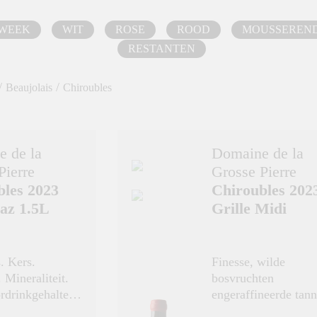
 WEEK
WIT
ROSE
ROOD
MOUSSEREN
RESTANTEN
/
/
Beaujolais
Chiroubles
 de la
Domaine de la
Pierre
Grosse Pierre
bles 2023
Chiroubles 202
az 1.5L
Grille Midi
. Kers.
Finesse, wilde
 Mineraliteit.
bosvruchten
rdrinkgehalte.
engeraffine
g.