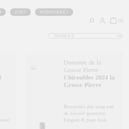
D
ZOET
WIJNPAKKET
0
Domaine de la
Grosse Pierre
3
Chiroubles 2024 la
Grosse Pierre
Beaujolais pur sang van
de nieuwe generatie.
erde tannines!
Elegant & puur fruit.