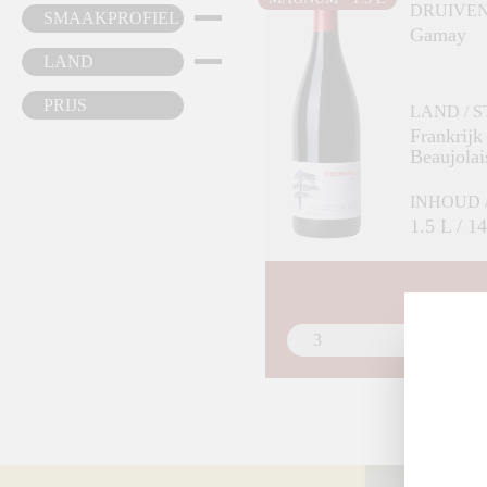
DRUIVE
SMAAKPROFIEL
Gamay
LAND
PRIJS
LAND / 
Frankrijk
Beaujolai
INHOUD 
1.5 L / 1