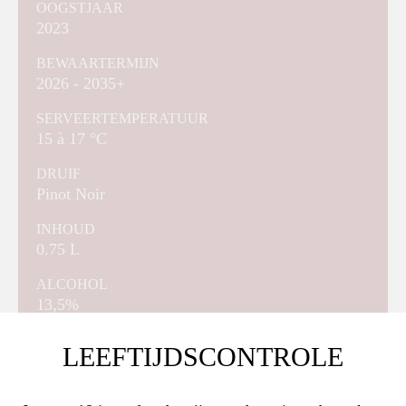
OOGSTJAAR
2023
BEWAARTERMIJN
2026 - 2035+
SERVEERTEMPERATUUR
15 à 17 °C
DRUIF
Pinot Noir
INHOUD
0.75 L
ALCOHOL
13,5%
LEEFTIJDSCONTROLE
Domaine Rollin