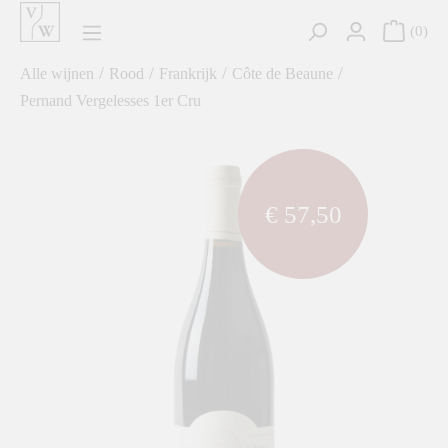
hoofdinhoud
0
/
/
/
/
Alle wijnen
Rood
Frankrijk
Côte de Beaune
Pernand Vergelesses 1er Cru
component.cms.imageGallery.skipImageGallery
€ 57,50