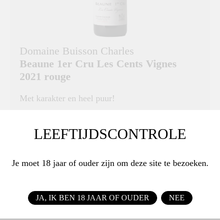
Domaine Buisson Charles
Beaune 1er Cru Les Cents Vignes
2021 rouge
Met karakter en heel puur!
DRUIVENRAS
Pinot Noir
LEEFTIJDSCONTROLE
€ 72,95
Je moet 18 jaar of ouder zijn om deze site te bezoeken.
BESTEL
JA, IK BEN 18 JAAR OF OUDER
NEE