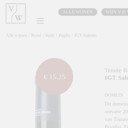
oekopdracht
Ga naar de hoofdnavigatie
ALLE WIJNEN
WIJN V/D
/
/
/
/
Alle wijnen
Rood
Italië
Puglia
IGT Salento
component.cms.imageGallery.skipImageGallery
Tenute R
€ 15,25
IGT Sale
DOMEIN
Dit domein
omvatte 20
van Tomasso
Brindisi. E