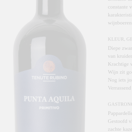
constante v
karakterist
wijnboeren
KLEUR, G
Diepe zwar
van kruiden
Krachtige w
Wijn zit go
Nog iets jo
Verrassend
GASTRON
Pappardelle
Gestoofd v
zachte kaz