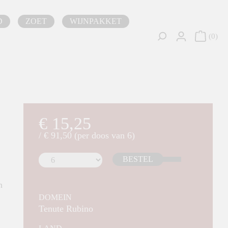
D
ZOET
WIJNPAKKET
0
€ 15,25
/ € 91,50 (per doos van 6)
BESTEL
n
DOMEIN
Tenute Rubino