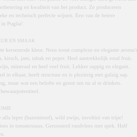
erbetering en kwaliteit van het product. Ze produceren
ieke en technisch perfecte wijnen. Een van de betere
 in Puglia!
EUR EN SMAAK
te kersenrode kleur. Neus toont complexe en elegante aroma'
, kirsch, jam, tabak en peper. Heel aantrekkelijk rood fruit.
ijn, mineraal en heel veel fruit. Lekker sappig en elegant.
ed in elkaar, heeft structuur en is plezierig met gulzig sap.
ng, maar wat een belofte en genot om nu al te drinken.
 bewaarpotentieel.
OMIE
 alla lepre (hazenstoof), wild zwijn, involtini van tripe!
lees in tomatensaus. Geroosterd rundvlees met spek. Half
en.