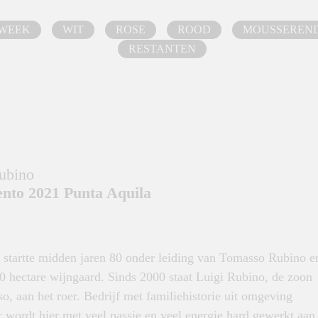
 WEEK
WIT
ROSE
ROOD
MOUSSEREN
RESTANTEN
ubino
nto 2021 Punta Aquila
 startte midden jaren 80 onder leiding van Tomasso Rubino e
0 hectare wijngaard. Sinds 2000 staat Luigi Rubino, de zoon
, aan het roer. Bedrijf met familiehistorie uit omgeving
r wordt hier met veel passie en veel energie hard gewerkt aan