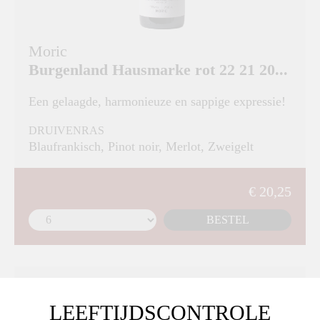
Moric
Burgenland Hausmarke rot 22 21 20...
Een gelaagde, harmonieuze en sappige expressie!
DRUIVENRAS
Blaufrankisch, Pinot noir, Merlot, Zweigelt
€ 20,25
BESTEL
LEEFTIJDSCONTROLE