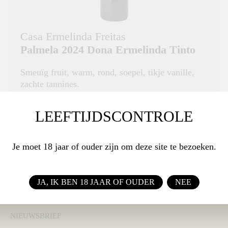
Casa Ermelinda Freitas
Palmela 2024 Dona Ermelinda Tinto
Smeuïg fruit, warm, rond, soepel, tikje vanille,
zachte tannines.
DRUIVENRAS
LEEFTIJDSCONTROLE
Castelao, Cabernet Sauvignon & Tempranillo
Je moet 18 jaar of ouder zijn om deze site te bezoeken.
€ 8,50
BESTEL
JA, IK BEN 18 JAAR OF OUDER
NEE
NIEUWSBRIEF