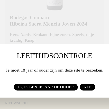
Bodegas Guimaro
Ribeira Sacra Mencia Joven 2024
Kers. Aards. Krokant. Fijne zuren. Speels, tikje
kruidig. Knap!
DRUIVENRAS
LEEFTIJDSCONTROLE
Mencia + 20% overig
Je moet 18 jaar of ouder zijn om deze site te bezoeken.
€ 14,65
BESTEL
JA, IK BEN 18 JAAR OF OUDER
NEE
NIEUWSBRIEF