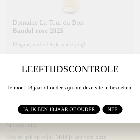
Domaine La Tour du Bon
Bandol rose 2025
Elegant, verleidelijk, veelzijdig!
DRUIVENRAS
Mourvedre 45%, Grenache 35%, Cinsault 20%
LEEFTIJDSCONTROLE
€ 26,95
Je moet 18 jaar of ouder zijn om deze site te bezoeken.
BESTEL
JA, IK BEN 18 JAAR OF OUDER
NEE
NIEUWSBRIEF
Ook zo gek op wijn? Meld je aan voor onze