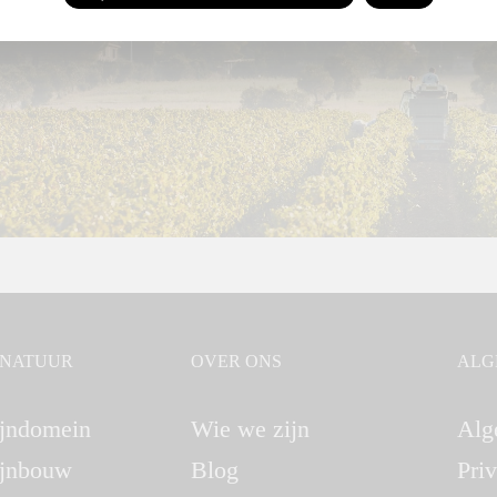
GNATUUR
OVER ONS
ALG
jndomein
Wie we zijn
Alg
jnbouw
Blog
Pri