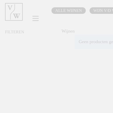
oekopdracht
Ga naar de hoofdnavigatie
ALLE WIJNEN
WIJN V/D
Wijnen
FILTEREN
Geen producten g