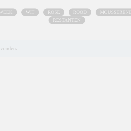
 WEEK
WIT
ROSE
ROOD
MOUSSEREN
RESTANTEN
evonden.