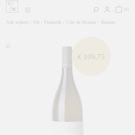
hoofdinhoud
0
/
/
/
/
Alle wijnen
Wit
Frankrijk
Côte de Beaune
Beaune
component.cms.imageGallery.skipImageGallery
€ 109,75