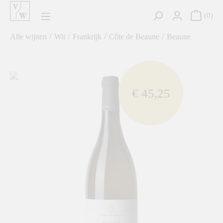
hoofdinhoud
0
/
/
/
/
Alle wijnen
Wit
Frankrijk
Côte de Beaune
Beaune
component.cms.imageGallery.skipImageGallery
€ 45,25