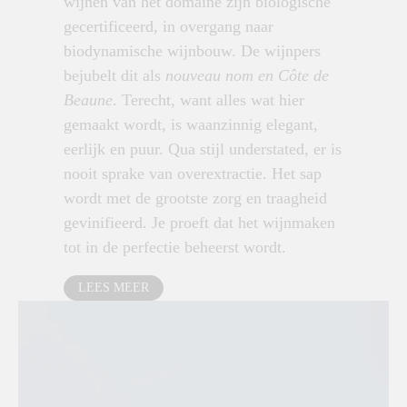
wijnen van het domaine zijn biologische
gecertificeerd, in overgang naar
biodynamische wijnbouw.
De wijnpers
bejubelt dit als
nouveau nom en Côte de
Beaune
. Terecht, want alles wat hier
gemaakt wordt, is waanzinnig elegant,
eerlijk en puur. Qua stijl understated, er is
nooit sprake van overextractie. Het sap
wordt met de grootste zorg en traagheid
gevinifieerd. Je proeft dat het wijnmaken
tot in de perfectie beheerst wordt.
LEES MEER