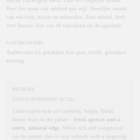
Mooie citroengele kleur. Puur en complexe smaak.
Heel fris maar ook opulent qua stijl. Heerlijke smaak
van wit fruit, nectar en mineralen. Zeer subtiel, heel
veel finesse. Een van de topwijnen uit de appelatie.
GASTRONOMIE
Aanbevolen bij gebakken foie gras, kreeft, gebakken
zeetong.
REVIEWS
JANCIS ROBINSON 16.5/20
Understated style of Condrieu. Sappy, floral.
Sweet fruit on the palate –
fresh apricot and a
nutty, mineral edge
. While rich and voluptuous
on the palate, this is very refined, with a lingering