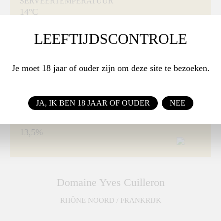
SERVEERTEMPERATUUR
14°C
SMAAKPROFIEL
LEEFTIJDSCONTROLE
Krachtig & Rijk
DRUIF
Je moet 18 jaar of ouder zijn om deze site te bezoeken.
Viognier
INHOUD
0.75 L
JA, IK BEN 18 JAAR OF OUDER
NEE
ALCOHOL
13,5%
Domaine Yves Cuilleron
RHÔNE NOORD / FRANKRIJK